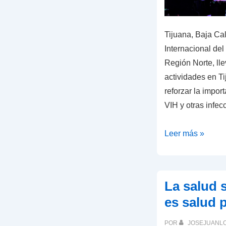
Tijuana, Baja Cal
Internacional de
Región Norte, ll
actividades en Ti
reforzar la impor
VIH y otras infe
AHF
Leer más »
México
impulsa
la
La salud 
campaña
es salud p
“¡Solo
úsalo!”
POR
JOSEJUANL