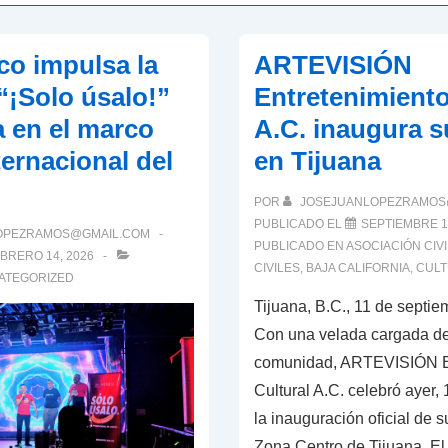
o impulsa la
ARTEVISIÓN
¡Solo úsalo!”
Entretenimiento
a en el marco
A.C. inaugura s
ternacional del
en Tijuana
POR
JOSEJUANLOPEZRAMOS
PUBLICADO EL
SEPTIEMBRE 11
OPEZRAMOS@GMAIL.COM
PUBLICADO EN
ASOCIACIÓN CIVI
BRERO 14, 2026
CIVILES
,
BAJA CALIFORNIA
,
CUL
ATEGORIZED
Tijuana, B.C., 11 de septi
Con una velada cargada de
comunidad, ARTEVISIÓN E
Cultural A.C. celebró ayer,
la inauguración oficial de s
Zona Centro de Tijuana. E