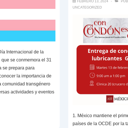
FEBRERO 13, 2024
PUB
cuidado
UNCATEGORIZED
ía Internacional de la
s, que se conmemora el 31
a se prepara para
onocer la importancia de
la comunidad transgénero
ersas actividades y eventos
1. México mantiene el prime
países de la OCDE por la t