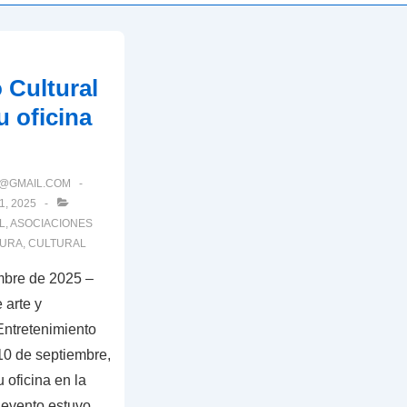
 Cultural
u oficina
@GMAIL.COM
, 2025
L
,
ASOCIACIONES
TURA
,
CULTURAL
embre de 2025 –
 arte y
ntretenimiento
 10 de septiembre,
u oficina en la
l evento estuvo …