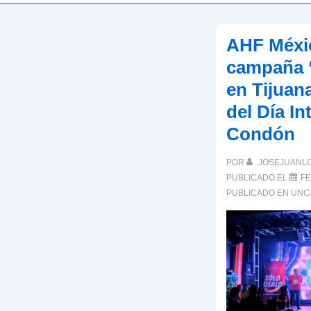
AHF Méxic
campaña “
en Tijuan
del Día In
Condón
POR
JOSEJUANL
PUBLICADO EL
FE
PUBLICADO EN
UNC