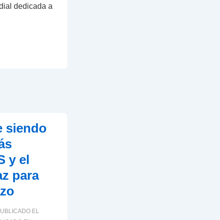
dial dedicada a
e siendo
ás
S y el
az para
azo
UBLICADO EL