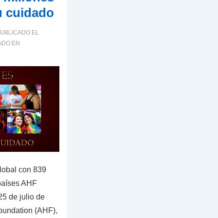
u cuidado
UBLICADO EL
ADO EN
lobal con 839
 países AHF
25 de julio de
oundation (AHF),