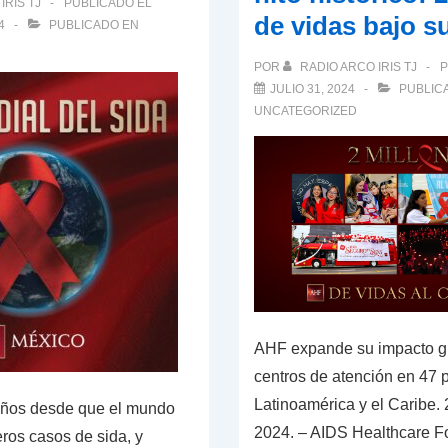
IRIS TJ
PUBLICADO EL
de vidas bajo s
4
PUBLICADO EN
POR
RADIO ARCO IRIS TJ
P
JULIO 31, 2024
PUBLIC
UNCATEGORIZED
AHF expande su impacto g
centros de atención en 47
Latinoamérica y el Caribe. 
ños desde que el mundo
2024. – AIDS Healthcare F
ros casos de sida, y