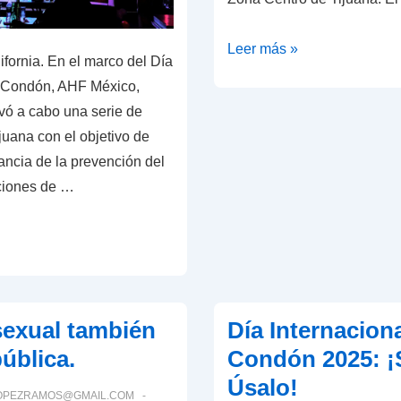
ARTEVISIÓN
Leer más »
ifornia. En el marco del Día
Entretenimiento
l Condón, AHF México,
Cultural
evó a cabo una serie de
A.C.
juana con el objetivo de
inaugura
tancia de la prevención del
su
cciones de …
oficina
en
Tijuana
sexual también
Día Internaciona
ública.
Condón 2025: ¡
Úsalo!
OPEZRAMOS@GMAIL.COM