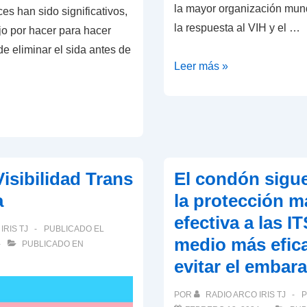
la mayor organización mun
s han sido significativos,
la respuesta al VIH y el …
o por hacer para hacer
de eliminar el sida antes de
AIDS
Leer más »
Healthcare
Foundation
celebra
un
hito
Visibilidad Trans
El condón sigu
histórico:
a
la protección m
2
efectiva a las IT
millones
IRIS TJ
PUBLICADO EL
de
medio más efic
PUBLICADO EN
vidas
evitar el embar
bajo
su
POR
RADIO ARCO IRIS TJ
P