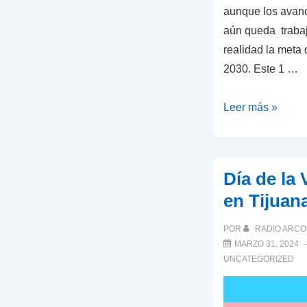
aunque los avance
aún queda trabaj
realidad la meta 
2030. Este 1 …
Sida:
Leer más »
¿Podrá
el
Mundo
Día de la 
Ponerle
en Tijuan
Fin
en
POR
RADIO ARCO 
2030
MARZO 31, 2024
UNCATEGORIZED