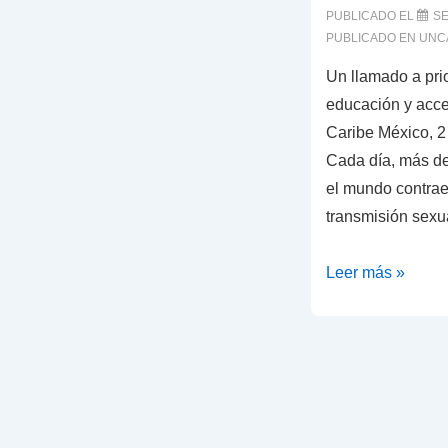
en
PUBLICADO EL
SE
Tijuana
PUBLICADO EN
UNC
en
Un llamado a prio
el
educación y acce
marco
Caribe México, 2
del
Cada día, más de
Día
el mundo contrae
Internacional
transmisión sexu
del
Condón
La
Leer más »
salud
sexual
también
es
salud
pública.