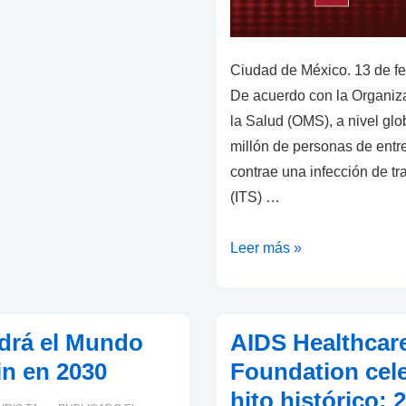
Ciudad de México. 13 de f
De acuerdo con la Organiz
la Salud (OMS), a nivel glo
millón de personas de entr
contrae una infección de t
(ITS) …
Día
Leer más »
Internacional
del
Condón
drá el Mundo
AIDS Healthcar
2025:
in en 2030
Foundation cel
¡Sólo
hito histórico: 
Úsalo!