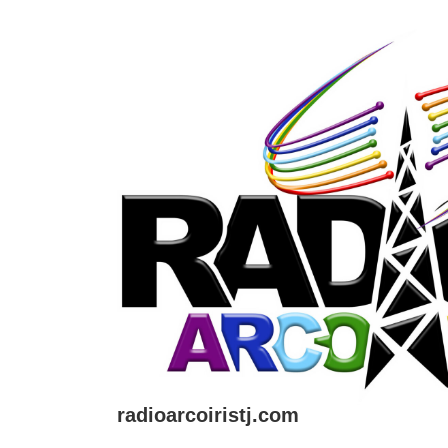
↓
Saltar
al
contenido
principal
radioarcoiristj.com