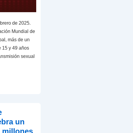
ebrero de 2025.
ación Mundial de
bal, más de un
e 15 y 49 años
ransmisión sexual
e
ebra un
2 millones