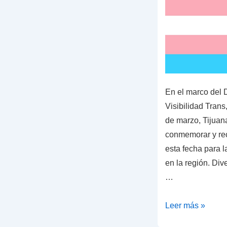
En el marco del D
Visibilidad Tran
de marzo, Tijuan
conmemorar y rec
esta fecha para 
en la región. Div
…
Día
Leer más »
de