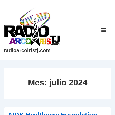
↓
Saltar
al
contenido
Navegaci
principal
principal
ME
radioarcoiristj.com
Mes:
julio 2024