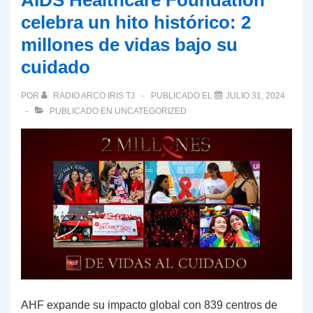
AIDS Healthcare Foundation
celebra un hito histórico: 2
millones de vidas bajo su
cuidado
POR
RADIO ARCO IRIS TJ
PUBLICADO EL
JULIO 31, 2024
PUBLICADO EN
UNCATEGORIZED
AHF expande su impacto global con 839 centros de