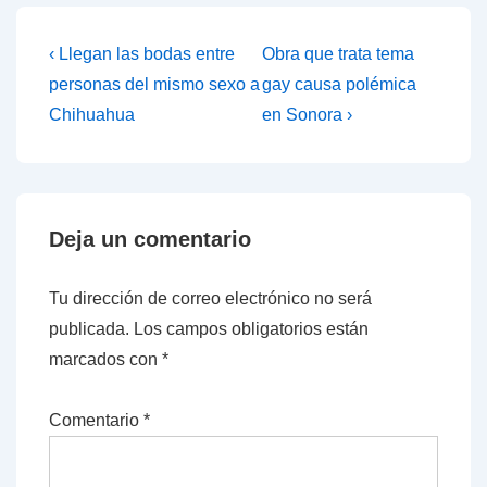
Navegación
La
La
‹ Llegan las bodas entre
Obra que trata tema
entrada
entrada
de
personas del mismo sexo a
gay causa polémica
anterior
siguiente
Chihuahua
en Sonora ›
entradas
es
es
Deja un comentario
Tu dirección de correo electrónico no será
publicada.
Los campos obligatorios están
marcados con
*
Comentario
*