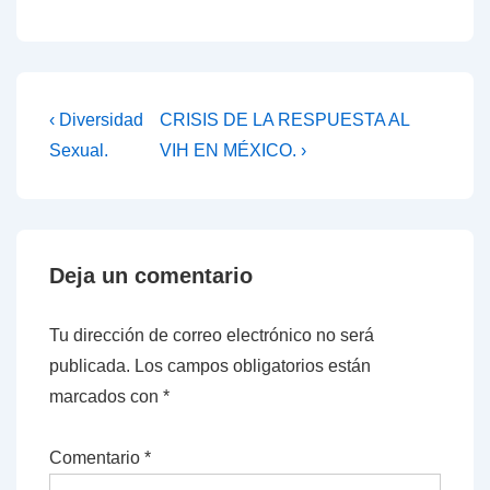
Navegación
La
La
‹ Diversidad
CRISIS DE LA RESPUESTA AL
entrada
entrada
de
Sexual.
VIH EN MÉXICO. ›
anterior
siguiente
entradas
es
es
Deja un comentario
Tu dirección de correo electrónico no será
publicada.
Los campos obligatorios están
marcados con
*
Comentario
*