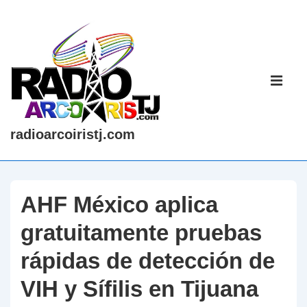
↓
Saltar
al
contenido
Navegaci
principal
principal
ME
radioarcoiristj.com
AHF México aplica
gratuitamente pruebas
rápidas de detección de
VIH y Sífilis en Tijuana