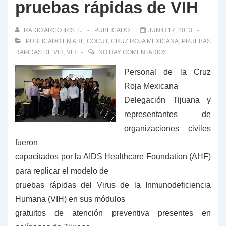
pruebas rápidas de VIH
RADIO ARCO IRIS TJ
PUBLICADO EL
JUNIO 17, 2013
PUBLICADO EN
AHF
,
COCUT
,
CRUZ ROJA MEXICANA
,
PRUEBAS
RAPIDAS DE VIH
,
VIH
NO HAY COMENTARIOS
Personal de la Cruz
Roja Mexicana
Delegación Tijuana y
representantes de
organizaciones civiles
fueron
capacitados por la AIDS Healthcare Foundation (AHF)
para replicar el modelo de
pruebas rápidas del Virus de la Inmunodeficiencia
Humana (VIH) en sus módulos
gratuitos de atención preventiva presentes en