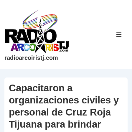
↓
Saltar
al
contenido
Navegaci
principal
principal
ME
radioarcoiristj.com
Capacitaron a
organizaciones civiles y
personal de Cruz Roja
Tijuana para brindar