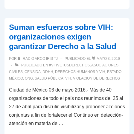
Entretenimiento
Cultural
A.C.
Suman esfuerzos sobre VIH:
inaugura
organizaciones exigen
su
garantizar Derecho a la Salud
oficina
en
POR
RADIO ARCO IRIS TJ
PUBLICADO EL
MAYO 3, 2016
Tijuana
PUBLICADO EN
‪#‎VIHVETUSDERECHOS‬
,
ASOCIACIONES
CIVILES
,
CENSIDA
,
DDHH
,
DERECHOS HUMANOS Y VIH
,
ESTADO
,
MÉXICO
,
ONG
,
SALUD PÚBLICA
,
VIH
,
VIOLACION DE DERECHOS
Ciudad de México 03 de mayo 2016.- Más de 40
organizaciones de todo el país nos reunimos del 25 al
27 de abril para discutir, visibilizar y proponer acciones
conjuntas a fin de fortalecer el Continuo en detección-
atención en materia de …