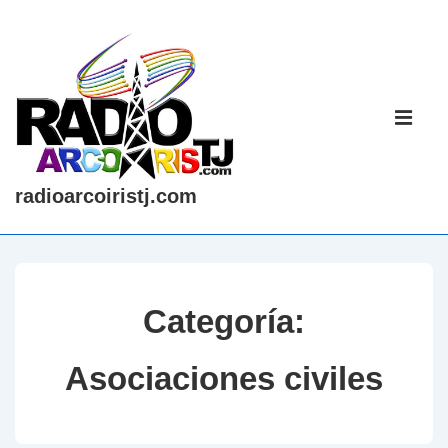
↓
Saltar
al
contenido
Navegaci
principal
principal
ME
radioarcoiristj.com
Categoría:
Asociaciones civiles