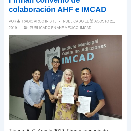
Firman convenio de
colaboración AHF e IMCAD
POR
RADIO ARCO IRIS TJ
PUBLICADO EL
AGOSTO 21,
2019
PUBLICADO EN
AHF MEXICO
,
IMCAD
Tijuana, B. C. Agosto 2019.-Firman convenio de