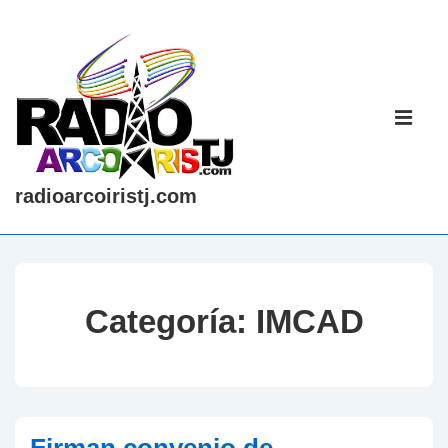
↓
Saltar
al
contenido
Navegaci
principal
principal
ME
radioarcoiristj.com
Categoría:
IMCAD