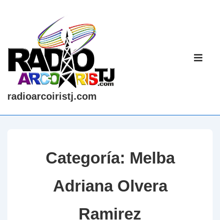
↓
Saltar
al
contenido
Navegaci
principal
principal
ME
radioarcoiristj.com
Categoría:
Melba
Adriana Olvera
Ramirez