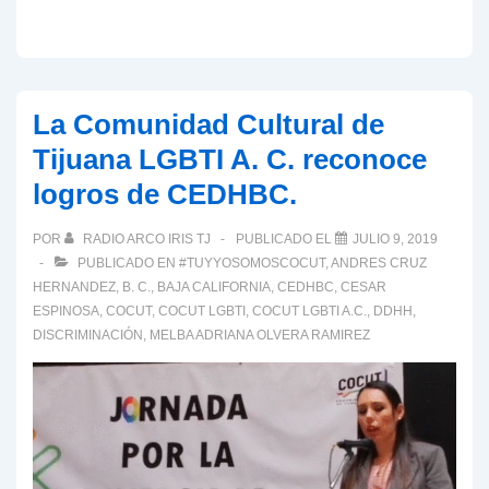
La Comunidad Cultural de
Tijuana LGBTI A. C. reconoce
logros de CEDHBC.
POR
RADIO ARCO IRIS TJ
PUBLICADO EL
JULIO 9, 2019
PUBLICADO EN
#TUYYOSOMOSCOCUT
,
ANDRES CRUZ
HERNANDEZ
,
B. C.
,
BAJA CALIFORNIA
,
CEDHBC
,
CESAR
ESPINOSA
,
COCUT
,
COCUT LGBTI
,
COCUT LGBTI A.C.
,
DDHH
,
DISCRIMINACIÓN
,
MELBA ADRIANA OLVERA RAMIREZ