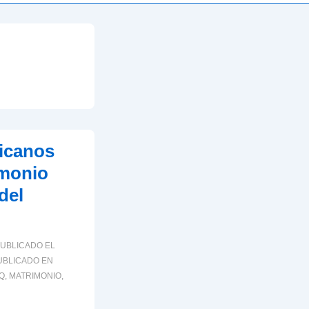
icanos
imonio
del
UBLICADO EL
BLICADO EN
Q
,
MATRIMONIO
,