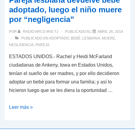
Pareja lesbiana devuelve bebé
adoptado, luego el niño muere
por “negligencia”
POR
RADIO ARCO IRIS TJ
PUBLICADO EL
ABRIL 26, 2014
PUBLICADO EN
ADOPTADO
,
BEBÉ
,
LESBIANA
,
MUERE
,
NEGLIGENCIA
,
PAREJA
ESTADOS UNIDOS.- Rachel y Heidi McFarland
ciudadanas de Ankeny, Iowa en Estados Unidos,
tenían el sueño de ser madres, y por ello decidieron
adoptar un bebé para formar una familia; y así lo
hicieron luego que se les diera la oportunidad …
Pareja
Leer más »
lesbiana
devuelve
bebé