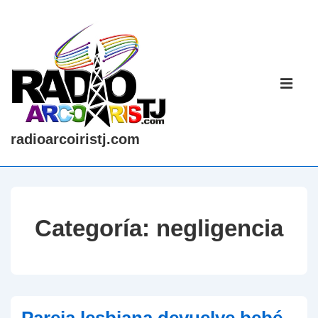
↓
Saltar
al
contenido
Navegaci
principal
principal
ME
radioarcoiristj.com
Categoría:
negligencia