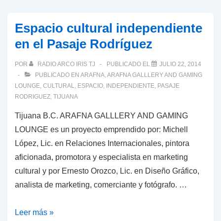
Espacio cultural independiente
en el Pasaje Rodríguez
POR
RADIO ARCO IRIS TJ
PUBLICADO EL
JULIO 22, 2014
PUBLICADO EN
ARAFNA
,
ARAFNA GALLLERY AND GAMING
LOUNGE
,
CULTURAL
,
ESPACIO
,
INDEPENDIENTE
,
PASAJE
RODRIGUEZ
,
TIJUANA
Tijuana B.C. ARAFNA GALLLERY AND GAMING
LOUNGE es un proyecto emprendido por: Michell
López, Lic. en Relaciones Internacionales, pintora
aficionada, promotora y especialista en marketing
cultural y por Ernesto Orozco, Lic. en Diseño Gráfico,
analista de marketing, comerciante y fotógrafo. …
Espacio
Leer más »