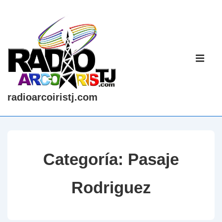
↓
Saltar
al
contenido
Navegaci
principal
principal
ME
radioarcoiristj.com
Categoría:
Pasaje
Rodriguez