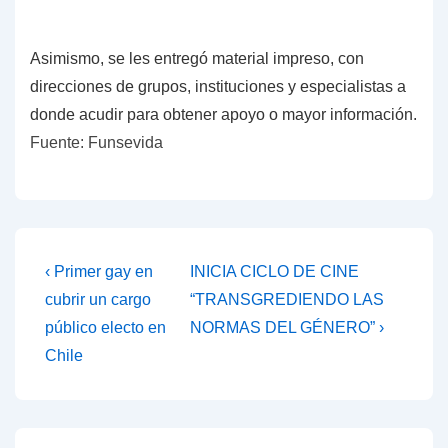
Asimismo, se les entregó material impreso, con
direcciones de grupos, instituciones y especialistas a
donde acudir para obtener apoyo o mayor información.
Fuente: Funsevida
Navegación
La
La
‹ Primer gay en
INICIA CICLO DE CINE
entrada
entrada
de
cubrir un cargo
“TRANSGREDIENDO LAS
anterior
siguiente
público electo en
NORMAS DEL GÉNERO” ›
entradas
es
es
Chile