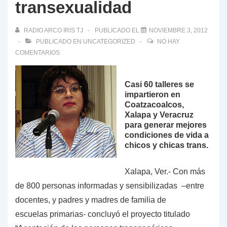
transexualidad
RADIO ARCO IRIS TJ
PUBLICADO EL
NOVIEMBRE 3, 2012
PUBLICADO EN
UNCATEGORIZED
NO HAY
COMENTARIOS
Casi 60 talleres se
impartieron en
Coatzacoalcos,
Xalapa y Veracruz
para generar
mejores
condiciones de vida a
chicos y chicas trans.
Xalapa, Ver.- Con más
de 800 personas informadas y
sensibilizadas –entre
docentes, y padres y madres de familia de
escuelas
primarias- concluyó el proyecto titulado