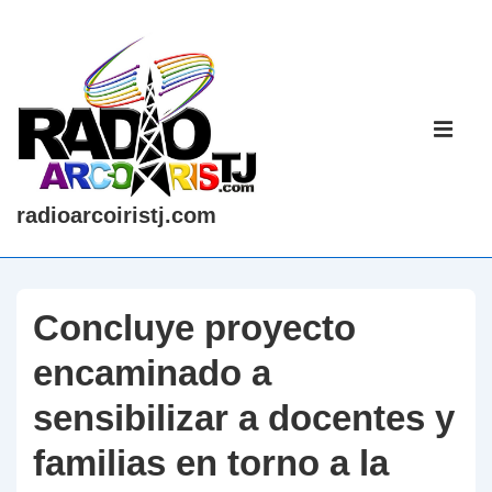
↓
Saltar
al
contenido
Navegaci
principal
principal
ME
radioarcoiristj.com
Concluye proyecto
encaminado a
sensibilizar a docentes y
familias en torno a la