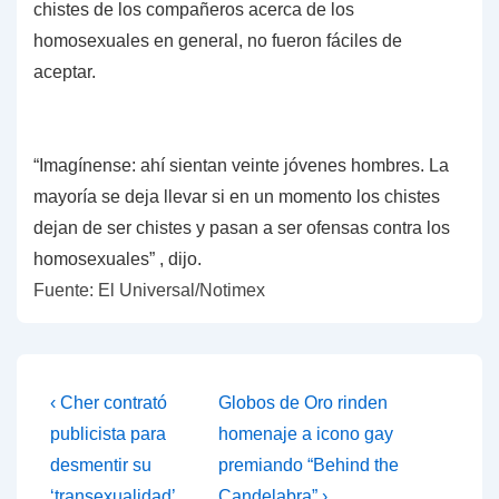
chistes de los compañeros acerca de los
homosexuales en general, no fueron fáciles de
aceptar.
“Imagínense: ahí sientan veinte jóvenes hombres. La
mayoría se deja llevar si en un momento los chistes
dejan de ser chistes y pasan a ser ofensas contra los
homosexuales” , dijo.
Fuente: El Universal/Notimex
Navegación
La
La
‹ Cher contrató
Globos de Oro rinden
entrada
entrada
de
publicista para
homenaje a icono gay
anterior
siguiente
desmentir su
premiando “Behind the
entradas
es
es
‘transexualidad’
Candelabra” ›