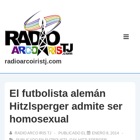
↓
Saltar
al
contenido
Navegaci
principal
principal
ME
radioarcoiristj.com
El futbolista alemán
Hitzlsperger admite ser
homosexual
RADIO ARCO IRIS TJ
PUBLICADO EL
ENERO 8, 2014