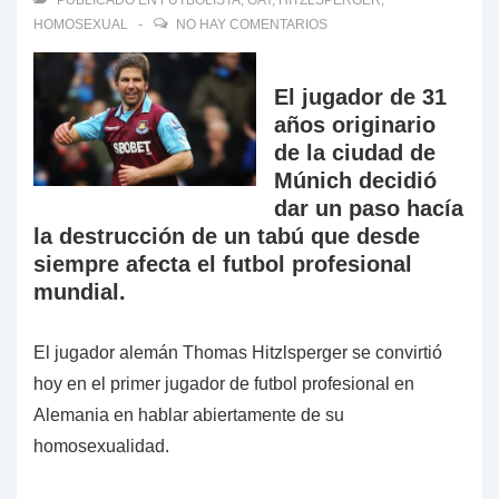
PUBLICADO EN
FUTBOLISTA
,
GAY
,
HITZLSPERGER
,
HOMOSEXUAL
NO HAY COMENTARIOS
El jugador de 31
años originario
de la ciudad de
Múnich decidió
dar un paso hacía
la destrucción de un tabú que desde
siempre afecta el futbol profesional
mundial.
El jugador alemán Thomas Hitzlsperger se convirtió
hoy en el primer jugador de futbol profesional en
Alemania en hablar abiertamente de su
homosexualidad.