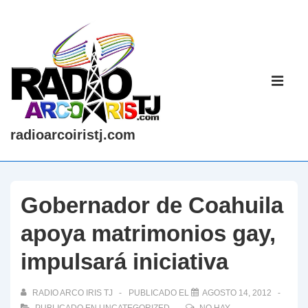
↓
Saltar
al
contenido
Navegaci
principal
principal
ME
radioarcoiristj.com
Gobernador de Coahuila
apoya matrimonios gay,
impulsará iniciativa
RADIO ARCO IRIS TJ
PUBLICADO EL
AGOSTO 14, 2012