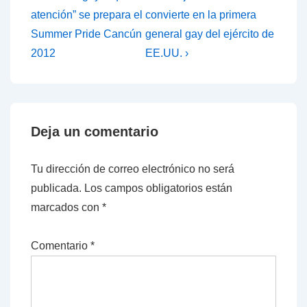
entrada
entrada
de
atención” se prepara el
convierte en la primera
anterior
siguiente
Summer Pride Cancún
general gay del ejército de
entradas
es
es
2012
EE.UU. ›
Deja un comentario
Tu dirección de correo electrónico no será
publicada.
Los campos obligatorios están
marcados con
*
Comentario
*