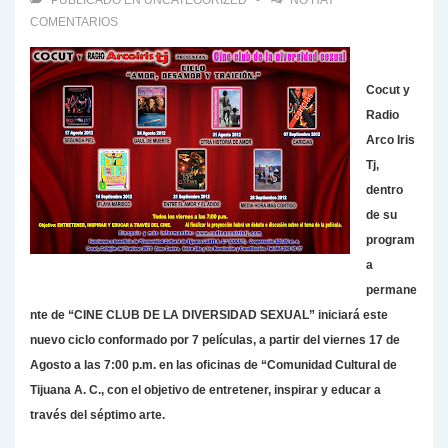
PUBLICADO EN
UNCATEGORIZED
NO HAY
COMENTARIOS
Cocut y
Radio
Arco Iris
Tj,
dentro
de su
program
a
permane
nte de
“CINE CLUB DE LA DIVERSIDAD SEXUAL” iniciará este
nuevo ciclo conformado por 7 películas, a
partir del viernes 17 de
Agosto a las 7:00 p.m. en las oficinas de “Comunidad Cultural de
Tijuana A. C., con el o
bjetivo de entretener, inspirar y educar a
través del séptimo arte.