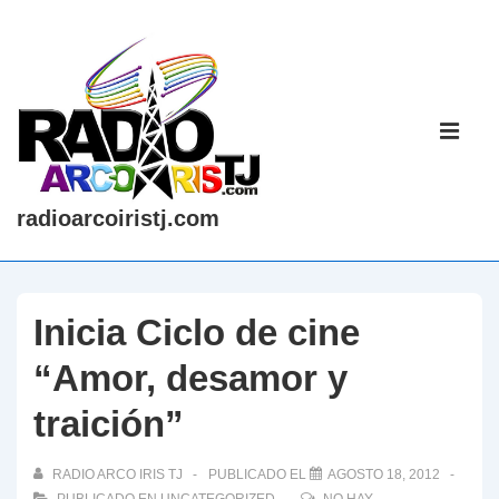
↓
Saltar
al
contenido
Navegaci
principal
principal
ME
radioarcoiristj.com
Inicia Ciclo de cine
“Amor, desamor y
traición”
RADIO ARCO IRIS TJ
PUBLICADO EL
AGOSTO 18, 2012