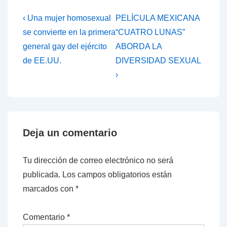
Navegación
La
La
‹ Una mujer homosexual
PELÍCULA MEXICANA
entrada
entrada
de
se convierte en la primera
“CUATRO LUNAS”
anterior
siguiente
general gay del ejército
ABORDA LA
entradas
es
es
de EE.UU.
DIVERSIDAD SEXUAL
›
Deja un comentario
Tu dirección de correo electrónico no será
publicada.
Los campos obligatorios están
marcados con
*
Comentario
*