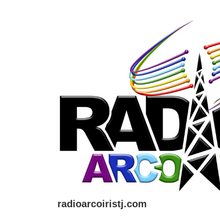
↓
Saltar
al
contenido
principal
radioarcoiristj.com