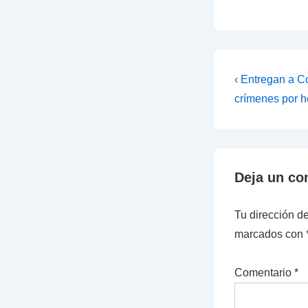
Navegac
La
‹ Entregan a C
entrada
de
crímenes por 
anterior
entradas
es
Deja un co
Tu dirección de
marcados con
Comentario
*