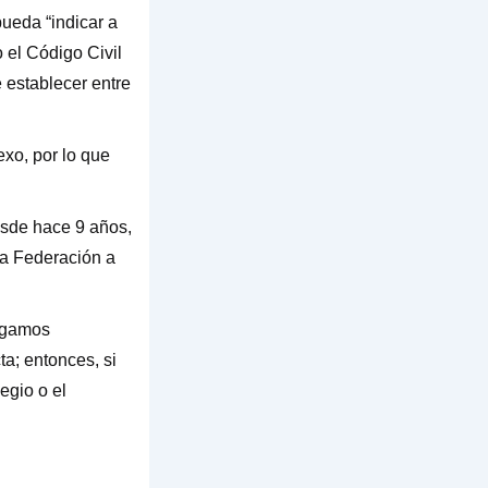
pueda “indicar a
o el Código Civil
 establecer entre
exo, por lo que
esde hace 9 años,
 la Federación a
agamos
a; entonces, si
egio o el