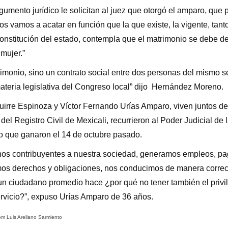
umento jurídico le solicitan al juez que otorgó el amparo, que 
os vamos a acatar en función que la que existe, la vigente, tant
onstitución del estado, contempla que el matrimonio se debe de
mujer.”
imonio, sino un contrato social entre dos personas del mismo s
materia legislativa del Congreso local” dijo Hernández Moreno.
uirre Espinoza y Víctor Fernando Urías Amparo, viven juntos d
a del Registro Civil de Mexicali, recurrieron al Poder Judicial de
ro que ganaron el 14 de octubre pasado.
os contribuyentes a nuestra sociedad, generamos empleos, p
os derechos y obligaciones, nos conducimos de manera correct
n ciudadano promedio hace ¿por qué no tener también el privil
rvicio?”, expuso Urías Amparo de 36 años.
om Luis Arellano Sarmiento