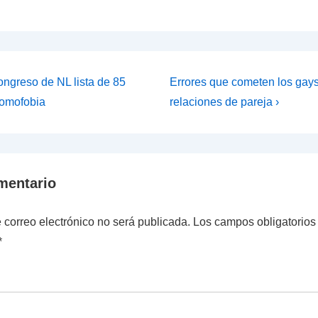
ión
La
ongreso de NL lista de 85
Errores que cometen los gay
entrada
homofobia
relaciones de pareja ›
siguiente
es
mentario
 correo electrónico no será publicada.
Los campos obligatorios
*