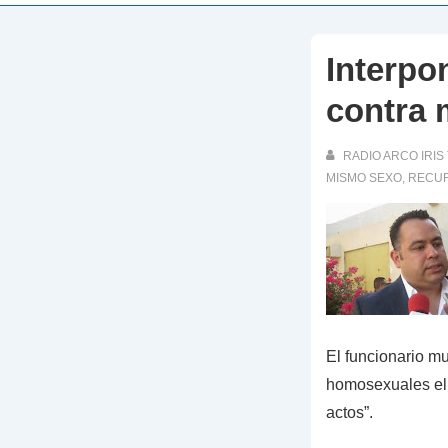
Interpo
contra 
RADIO ARCO IRIS 
MISMO SEXO
,
RECUR
El funcionario mu
homosexuales el 1
actos”.