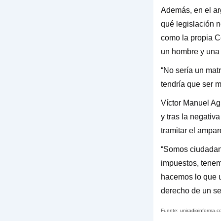
Además, en el arg
qué legislación n
como la propia C
un hombre y una 
“No sería un matr
tendría que ser 
Víctor Manuel Ag
y tras la negativ
tramitar el ampa
“Somos ciudadan
impuestos, tenem
hacemos lo que u
derecho de un se
Fuente: uniradioinforma.c