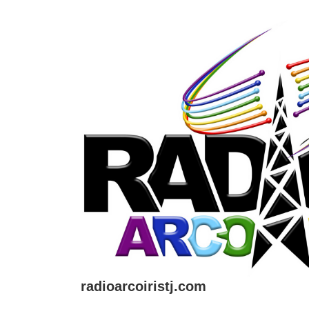
↓
Saltar
al
contenido
principal
radioarcoiristj.com