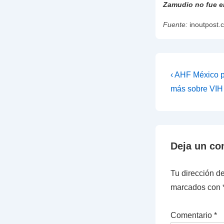
Zamudio no fue e
Fuente:
inoutpost.
Navegac
La
‹ AHF México p
entrada
de
más sobre VIH
anterior
entradas
es
Deja un co
Tu dirección de
marcados con
Comentario
*