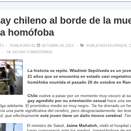
ay chileno al borde de la mue
za homófoba
TJ
PUBLICADO EL
OCTUBRE 28, 2013
PUBLICADO EN
ATAQUE
,
C
NO HAY COMENTARIOS
La historia se repite. Wladimir Sepúlveda es un jov
21 años que se encuentra en estado casi vegetativo
homófoba ocurrida el pasado 20 de octubre en Ran
Chile
vuelve a pasar por un momento muy oscuro al sa
gay agredido por su orientación sexual
hace una se
ga adelante. El pronóstico medio es muy negro.
‘Se ha drenado un h
 una parte significativa del cerebro, pero desgraciadamente, las lesi
ud, que efectivamente
este joven tiene un daño tronco cerebral.
Tien
El ministro de Salud,
Jaime Mañalich,
visitó el hospital
luego compareció ante los medios, lamentándose de est