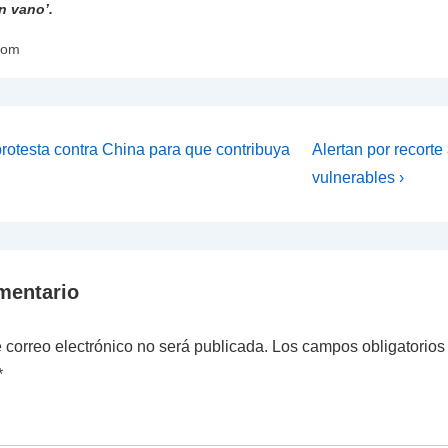
n vano’.
com
ión
La
rotesta contra China para que contribuya
Alertan por recorte
entrada
vulnerables ›
siguiente
es
mentario
 correo electrónico no será publicada.
Los campos obligatorios
*