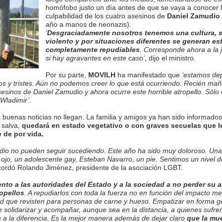
homófobo justo un día antes de que se vaya a conocer 
culpabilidad de los cuatro asesinos de
Daniel Zamudio
año a manos de neonazis).
‘
Desgraciadamente nosotros tenemos una cultura, 
violento y por situaciones diferentes se generan e
completamente repudiables
. Corresponde ahora a la j
si hay agravantes en este caso’
, dijo el ministro.
Por su parte,
MOVILH
ha manifestado que
‘estamos de
s y tristes. Aún no podemos creer lo que está ocurriendo. Recién ma
sesinos de Daniel Zamudio y ahora ocurre este horrible atropello. Sól
 Wladimir’
.
 buenas noticias no llegan. La familia y amigos ya han sido informado
 salva,
quedará en estado vegetativo o con graves secuelas que l
e de por vida.
dio no pueden seguir sucediendo. Este año ha sido muy doloroso. Una 
 ojo, un adolescente gay, Esteban Navarro, un pie. Sentimos un nivel 
ordó Rolando Jiménez, presidente de la asociación LGBT.
nto a las autoridades del Estado y a la sociedad a no perder su 
ropellos
. A repudiarlos con toda la fuerza no en función del impacto m
ad que revisten para personas de carne y hueso. Empatizar en forma g
 solidarizar y acompañar, aunque sea en la distancia, a quienes sufren
 a la diferencia. Es la mejor manera además de dejar claro
que la mue