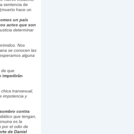
la sentencia de
(muerto hace un
somos un país
stos actos que son
usticia determinar
primidos. Nos
ñana se conocen las
o esperamos alguna
s de que
e impedirán
chica transexual,
de impotencia y
asombro contra
ediático que tengan,
enuina es la
 por el odio de
rte de Daniel