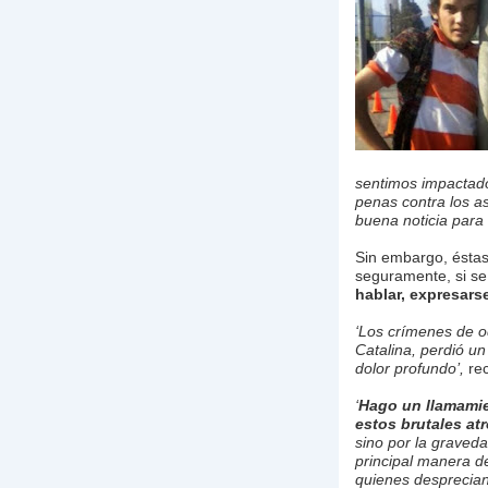
sentimos impactado
penas contra los a
buena noticia para
Sin embargo, éstas
seguramente, si se
hablar, expresars
‘Los crímenes de o
Catalina, perdió un
dolor profundo’,
rec
‘
Hago un llamamie
estos brutales at
sino por la graved
principal manera de
quienes desprecian