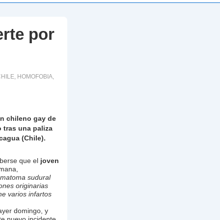
rte por
HILE
,
HOMOFOBIA
,
en chileno gay de
 tras una paliza
cagua (Chile).
berse que el
joven
mana,
ematoma sudural
ones originarias
e varios infartos
 ayer domingo, y
e nuevo incidente