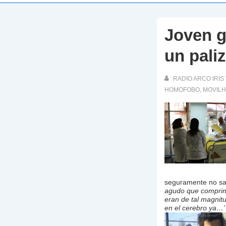
Joven g
un pali
RADIO ARCO IRIS 
HOMOFOBO
,
MOVILH
seguramente no sal
agudo que comprimía
eran de tal magnit
en el cerebro ya…’