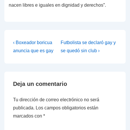
nacen libres e iguales en dignidad y derechos”.
Navegación
La
La
‹ Boxeador boricua
Futbolista se declaró gay y
entrada
entrada
de
anuncia que es gay
se quedó sin club ›
anterior
siguiente
entradas
es
es
Deja un comentario
Tu dirección de correo electrónico no será
publicada.
Los campos obligatorios están
marcados con
*