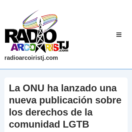
↓
Saltar
al
contenido
Navegaci
principal
principal
ME
radioarcoiristj.com
La ONU ha lanzado una
nueva publicación sobre
los derechos de la
comunidad LGTB