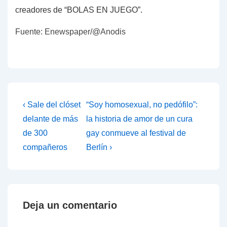
creadores de “BOLAS EN JUEGO”.
Fuente: Enewspaper/@Anodis
Navegación
La
La
‹ Sale del clóset
“Soy homosexual, no pedófilo”:
entrada
entrada
de
delante de más
la historia de amor de un cura
anterior
siguiente
de 300
gay conmueve al festival de
entradas
es
es
compañeros
Berlín ›
Deja un comentario