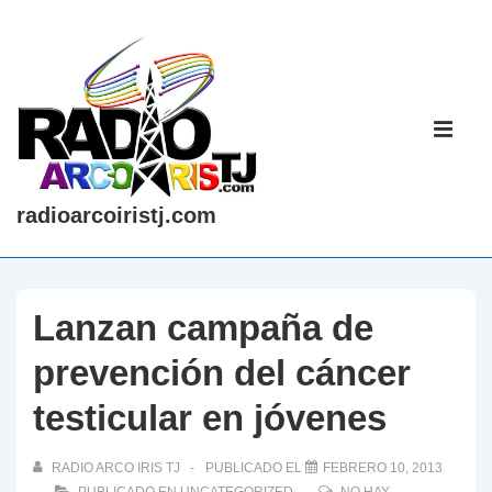
↓
Saltar
al
contenido
Navegaci
principal
principal
ME
radioarcoiristj.com
Lanzan campaña de
prevención del cáncer
testicular en jóvenes
RADIO ARCO IRIS TJ
PUBLICADO EL
FEBRERO 10, 2013