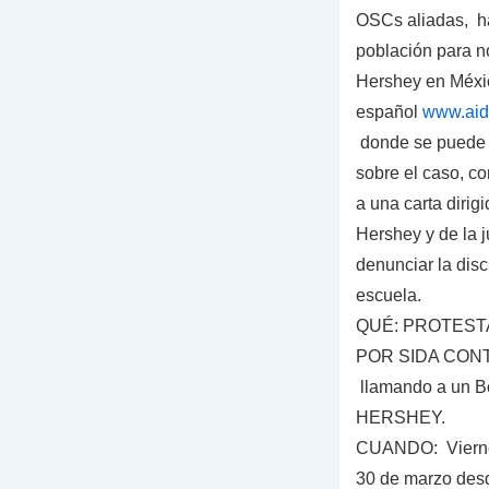
OSCs aliadas, h
población para n
Hershey en Méxic
español
www.aid
donde se puede 
sobre el caso, co
a una carta dirig
Hershey y de la j
denunciar la disc
escuela.
QUÉ:
PROTESTA 
POR SIDA CONT
llamando a un Bo
HERSHEY.
CUANDO:
Viern
30 de marzo des