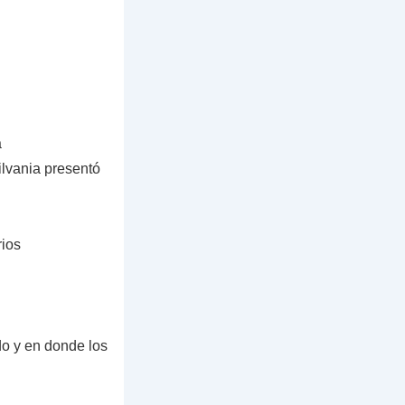
a
ilvania presentó
rios
do y en donde los