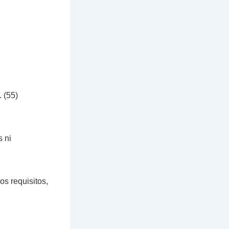
 (55)
 ni
s requisitos,