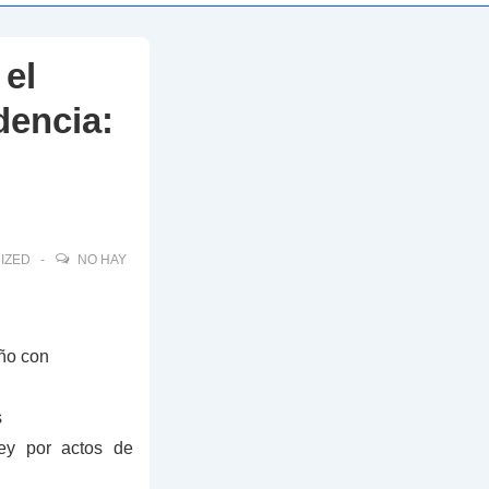
 el
dencia:
IZED
NO HAY
ño con
s
ey por actos de