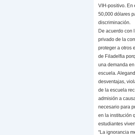
VIH-positivo. En 
50,000 dólares p
discriminación.
De acuerdo con l
privado de la co
proteger a otros
de Filadelfia po
una demanda en 
escuela. Alegand
desventajas, vio
de la escuela re
admisión a causa
necesario para pr
en la institución
estudiantes viven
“La ignorancia m