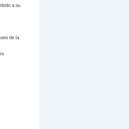
ebido a su
aseo de la
es