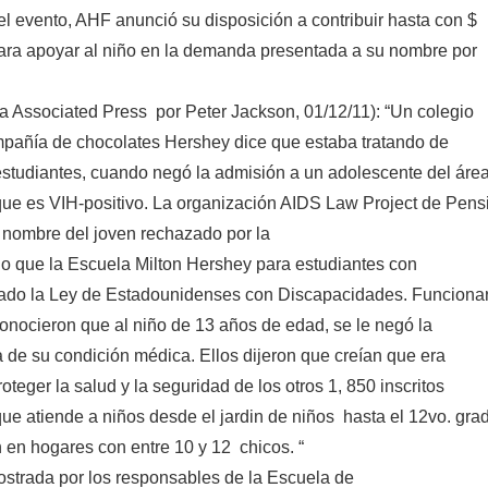
el evento, AHF anunció su disposición a contribuir hasta con $
ara apoyar al niño en la demanda presentada a su nombre por
a Associated Press por Peter Jackson, 01/12/11): “Un colegio
mpañía de chocolates Hershey dice que estaba tratando de
 estudiantes, cuando negó la admisión a un adolescente del áre
rque es VIH-positivo. La organización AIDS Law Project de Pens
nombre del joven rechazado por la
o que la Escuela Milton Hershey para estudiantes con
lado la Ley de Estadounidenses con Discapacidades. Funciona
conocieron que al niño de 13 años de edad, se le negó la
 de su condición médica. Ellos dijeron que creían que era
oteger la salud y la seguridad de los otros 1, 850 inscritos
 que atiende a niños desde el jardin de niños hasta el 12vo. gra
 en hogares con entre 10 y 12 chicos. “
ostrada por los responsables de la Escuela de