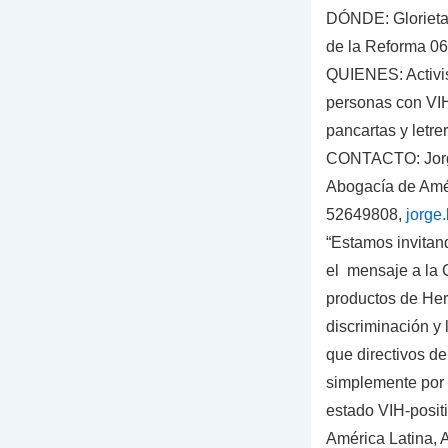
DÓNDE
: Glorie
de la Reforma 06
QUIENES:
Activi
personas con VI
pancartas y letre
CONTACTO:
Jor
Abogacía de Amér
52649808,
jorge
“Estamos invitan
el mensaje a la
productos de Her
discriminación y 
que directivos d
simplemente por
estado VIH-positi
América Latina, A