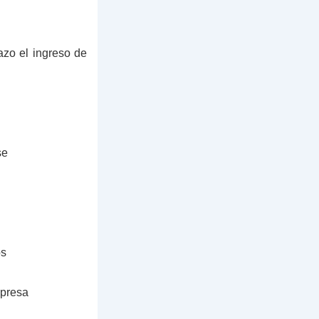
azo el ingreso de
se
os
mpresa