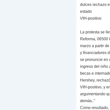
dulces rechazo e
estado
VIH-positivo
La protesta se ll
Reforma, 06500 C
marzo a partir d
y financiadores 
se pronuncie en c
ingreso del niño
becas e internad
Hershey, rechazó
VIH-positivo, y e
argumentando que
demás..”
Como resultado, l