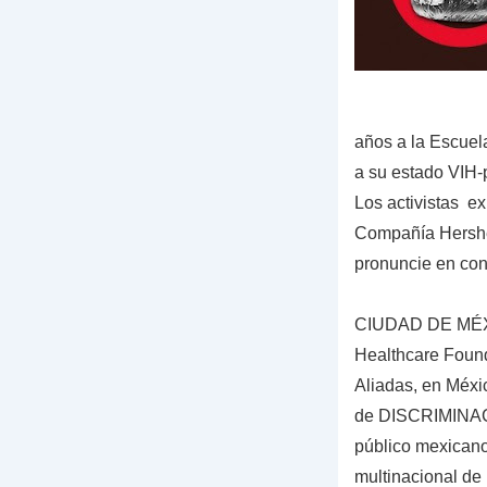
años a la Escuel
a su estado VIH-
Los activistas ex
Compañía Hershey
pronuncie en cont
CIUDAD DE MÉXIC
Healthcare Foun
Aliadas, en Méxi
de DISCRIMINACI
público mexicano
multinacional de