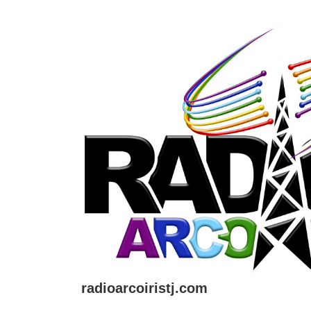
↓
Saltar
al
contenido
principal
radioarcoiristj.com