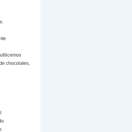
ón
nte
utilicemos
 de chocolates,
l
do
o