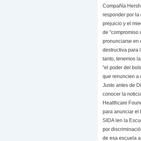
Compañía Hershey
responder por la 
prejuicio y el m
de “compromiso c
pronunciarse en c
destructiva para 
tanto, tenemos l
“el poder del bol
que renuncien a 
Justo antes de D
conocer la notici
Healthcare Found
para anunciar el
SIDA len la Escu
por discriminaci
de esa escuela a