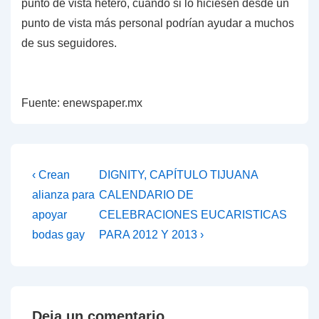
punto de vista hetero, cuando si lo hiciesen desde un
punto de vista más personal podrían ayudar a muchos
de sus seguidores.
Fuente: enewspaper.mx
Navegación
La
La
‹ Crean
DIGNITY, CAPÍTULO TIJUANA
entrada
entrada
de
alianza para
CALENDARIO DE
anterior
siguiente
apoyar
CELEBRACIONES EUCARISTICAS
entradas
es
es
bodas gay
PARA 2012 Y 2013 ›
Deja un comentario