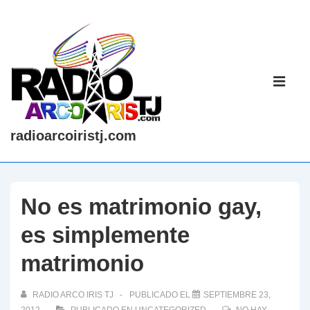
↓
Saltar
al
contenido
Navegaci
principal
principal
ME
radioarcoiristj.com
No es matrimonio gay,
es simplemente
matrimonio
RADIO ARCO IRIS TJ
PUBLICADO EL
SEPTIEMBRE 23,