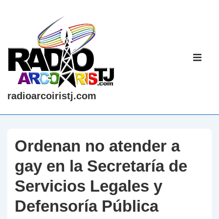
↓
Saltar
al
contenido
Navegaci
principal
principal
ME
radioarcoiristj.com
Ordenan no atender a
gay en la Secretaría de
Servicios Legales y
Defensoría Pública