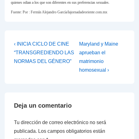
quienes odian a los que son diferentes en sus preferencias sexuales.
Fuente: Por : Fermín Alejandro García/lajornadadeoriente.com.mx
Navegación
La
La
‹ INICIA CICLO DE CINE
Maryland y Maine
entrada
entrada
de
“TRANSGREDIENDO LAS
aprueban el
anterior
siguiente
NORMAS DEL GÉNERO”
matrimonio
entradas
es
es
homosexual ›
Deja un comentario
Tu dirección de correo electrónico no será
publicada.
Los campos obligatorios están