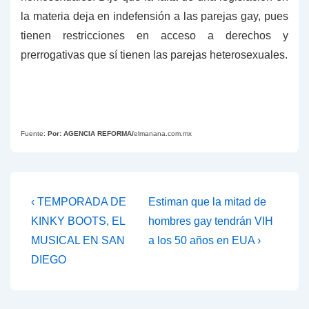
la materia deja en indefensión a las parejas gay, pues
tienen restricciones en acceso a derechos y
prerrogativas que sí tienen las parejas heterosexuales.
Fuente:
Por: AGENCIA REFORMA/
elmanana.com.mx
Navegación
La
La
‹ TEMPORADA DE
Estiman que la mitad de
entrada
entrada
de
KINKY BOOTS, EL
hombres gay tendrán VIH
anterior
siguiente
MUSICAL EN SAN
a los 50 años en EUA ›
entradas
es
es
DIEGO