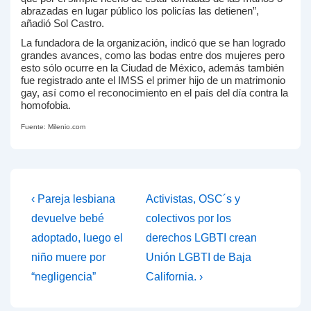
abrazadas en lugar público los policías las detienen”,
añadió Sol Castro.
La fundadora de la organización, indicó que se han logrado
grandes avances, como las bodas entre dos mujeres pero
esto sólo ocurre en la Ciudad de México, además también
fue registrado ante el IMSS el primer hijo de un matrimonio
gay, así como el reconocimiento en el país del día contra la
homofobia.
Fuente: Milenio.com
Navegación
La
La
‹ Pareja lesbiana
Activistas, OSC´s y
entrada
entrada
de
devuelve bebé
colectivos por los
anterior
siguiente
adoptado, luego el
derechos LGBTI crean
entradas
es
es
niño muere por
Unión LGBTI de Baja
“negligencia”
California. ›