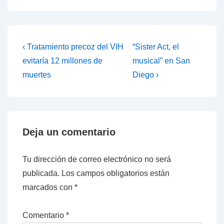
Navegación
La
La
‹ Tratamiento precoz del VIH
“Sister Act, el
entrada
entrada
de
evitaría 12 millones de
musical” en San
anterior
siguiente
muertes
Diego ›
entradas
es
es
Deja un comentario
Tu dirección de correo electrónico no será
publicada.
Los campos obligatorios están
marcados con
*
Comentario
*