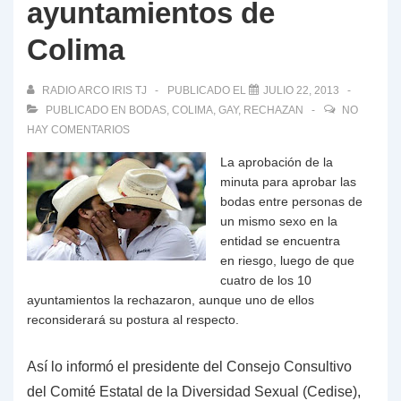
ayuntamientos de
Colima
RADIO ARCO IRIS TJ
PUBLICADO EL
JULIO 22, 2013
PUBLICADO EN
BODAS
,
COLIMA
,
GAY
,
RECHAZAN
NO
HAY COMENTARIOS
La aprobación de la
minuta para aprobar las
bodas entre personas de
un mismo sexo en la
entidad se encuentra
en riesgo, luego de que
cuatro de los 10
ayuntamientos la rechazaron, aunque uno de ellos
reconsiderará su postura al respecto.
Así lo informó el presidente del Consejo Consultivo
del Comité Estatal de la Diversidad Sexual (Cedise),