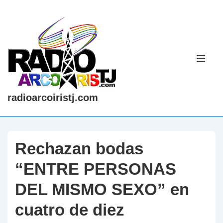
↓
Saltar
al
contenido
Navegaci
principal
principal
ME
radioarcoiristj.com
Rechazan bodas
“ENTRE PERSONAS
DEL MISMO SEXO” en
cuatro de diez