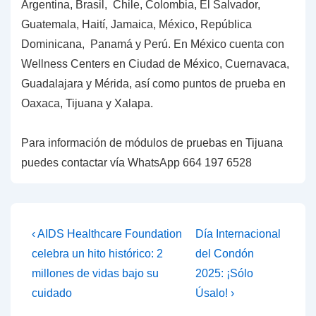
Argentina, Brasil, Chile, Colombia, El Salvador,
Guatemala, Haití, Jamaica, México, República
Dominicana, Panamá y Perú. En México cuenta con
Wellness Centers en Ciudad de México, Cuernavaca,
Guadalajara y Mérida, así como puntos de prueba en
Oaxaca, Tijuana y Xalapa.
Para información de módulos de pruebas en Tijuana
puedes contactar vía WhatsApp 664 197 6528
Navegación
La
La
‹ AIDS Healthcare Foundation
Día Internacional
entrada
entrada
de
celebra un hito histórico: 2
del Condón
anterior
siguiente
millones de vidas bajo su
2025: ¡Sólo
entradas
es
es
cuidado
Úsalo! ›