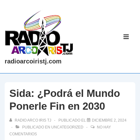
↓
Saltar
al
contenido
Navegaci
principal
principal
ME
radioarcoiristj.com
Sida: ¿Podrá el Mundo
Ponerle Fin en 2030
RADIO ARCO IRIS TJ
PUBLICADO EL
DICIEMBRE 2, 2024
PUBLICADO EN
UNCATEGORIZED
NO HAY
COMENTARIOS