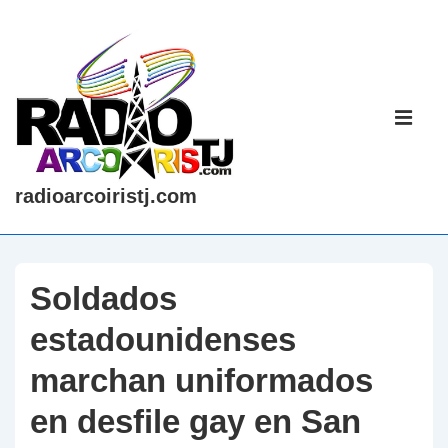
↓
Saltar
al
contenido
Navegaci
principal
principal
ME
radioarcoiristj.com
Soldados
estadounidenses
marchan uniformados
en desfile gay en San