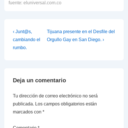
fuente: eluniversal.com.co
Navegación
La
La
‹ Junt@s,
Tijuana presente en el Desfile del
entrada
entrada
de
cambiando el
Orgullo Gay en San Diego. ›
anterior
siguiente
rumbo.
entradas
es
es
Deja un comentario
Tu dirección de correo electrónico no será
publicada.
Los campos obligatorios están
marcados con
*
Comentario
*