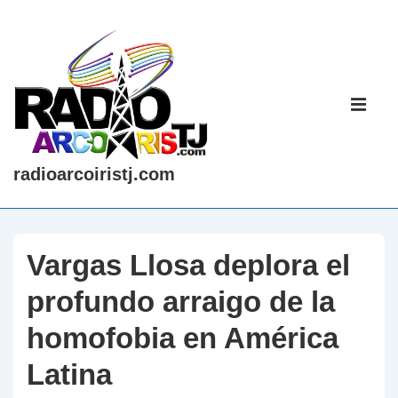
↓
Saltar
al
contenido
Navegaci
principal
principal
ME
radioarcoiristj.com
Vargas Llosa deplora el
profundo arraigo de la
homofobia en América
Latina