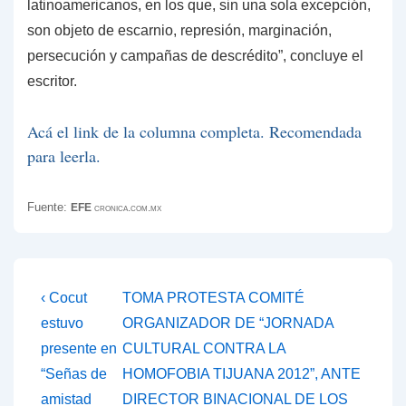
latinoamericanos, en los que, sin una sola excepción,
son objeto de escarnio, represión, marginación,
persecución y campañas de descrédito”, concluye el
escritor.
Acá el link de la columna completa. Recomendada
para leerla.
Fuente:
EFE
cronica.com.mx
Navegación
La
La
‹ Cocut
TOMA PROTESTA COMITÉ
entrada
entrada
de
estuvo
ORGANIZADOR DE “JORNADA
anterior
siguiente
presente en
CULTURAL CONTRA LA
entradas
es
es
“Señas de
HOMOFOBIA TIJUANA 2012”, ANTE
amistad
DIRECTOR BINACIONAL DE LOS