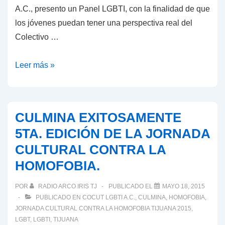
A.C., presento un Panel LGBTI, con la finalidad de que
los jóvenes puedan tener una perspectiva real del
Colectivo …
PRESENTA
Leer más »
COCUT
PANEL
LGBTI
CULMINA EXITOSAMENTE
EN
5TA. EDICIÓN DE LA JORNADA
UNIVERSIDAD
CULTURAL CONTRA LA
HUMANITAS
HOMOFOBIA.
TIJUANA.
POR
RADIO ARCO IRIS TJ
PUBLICADO EL
MAYO 18, 2015
PUBLICADO EN
COCUT LGBTI A.C.
,
CULMINA
,
HOMOFOBIA
,
JORNADA CULTURAL CONTRA LA HOMOFOBIA TIJUANA 2015
,
LGBT
,
LGBTI
,
TIJUANA