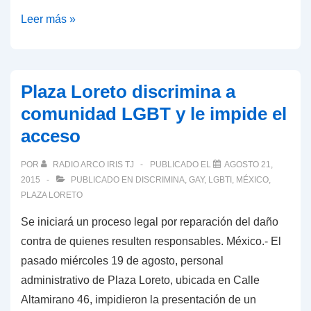
COCUT
Leer más »
informó
que
el
Plaza Loreto discrimina a
Lic.
comunidad LGBT y le impide el
Jorge
acceso
Luis
Martínez
POR
RADIO ARCO IRIS TJ
PUBLICADO EL
AGOSTO 21,
Ortiz
2015
PUBLICADO EN
DISCRIMINA
,
GAY
,
LGBTI
,
MÉXICO
,
fungirá
PLAZA LORETO
como
Se iniciará un proceso legal por reparación del daño
Director
contra de quienes resulten responsables. México.- El
Operativo
pasado miércoles 19 de agosto, personal
a
administrativo de Plaza Loreto, ubicada en Calle
partir
Altamirano 46, impidieron la presentación de un
de