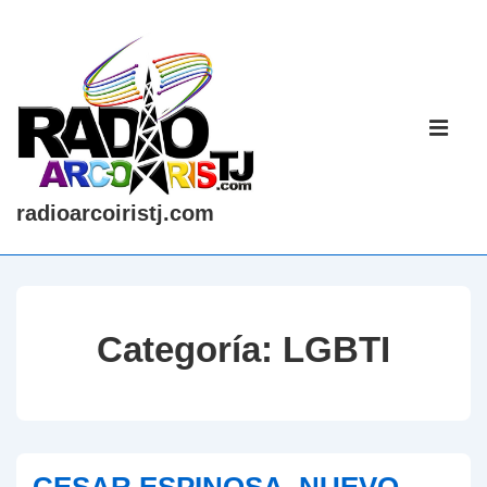
↓
Saltar
al
contenido
Navegaci
principal
principal
ME
radioarcoiristj.com
Categoría:
LGBTI