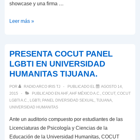
showcase y una firma …
la
fecha.
Plaza
Leer más »
Loreto
discrimina
a
PRESENTA COCUT PANEL
comunidad
LGBTI EN UNIVERSIDAD
LGBT
HUMANITAS TIJUANA.
y
le
POR
RADIO ARCO IRIS TJ
PUBLICADO EL
AGOSTO 14,
impide
2015
PUBLICADO EN
AHF
,
AHF MÉXICO A.C.
,
COCUT
,
COCUT
el
LGBTI A.C.
,
LGBTI
,
PANEL DIVERSIDAD SEXUAL
,
TIJUANA
,
UNIVERSIDAD HUMANITAS
acceso
Ante un auditorio compuesto por estudiantes de las
Licenciaturas de Psicología y Ciencias de la
Educación de la Universidad Humanitas, COCUT