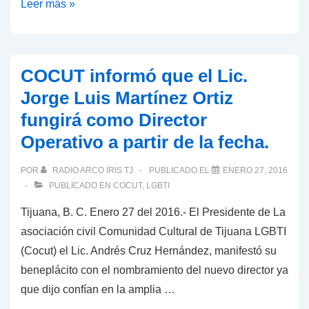
COCUT
Leer más »
CON
NUEVA
UBICACIÓN,
COCUT informó que el Lic.
MÁS
Jorge Luis Martínez Ortiz
CERCA
fungirá como Director
DE
Operativo a partir de la fecha.
LA
COMUNIDAD
POR
RADIO ARCO IRIS TJ
PUBLICADO EL
ENERO 27, 2016
LGBTI
PUBLICADO EN
COCUT
,
LGBTI
Tijuana, B. C. Enero 27 del 2016.- El Presidente de La
asociación civil Comunidad Cultural de Tijuana LGBTI
(Cocut) el Lic. Andrés Cruz Hernández, manifestó su
beneplácito con el nombramiento del nuevo director ya
que dijo confían en la amplia …