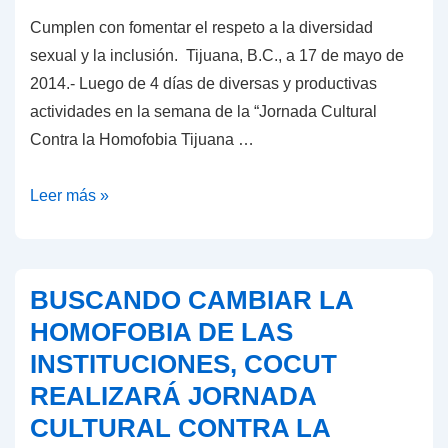
Cumplen con fomentar el respeto a la diversidad
sexual y la inclusión. Tijuana, B.C., a 17 de mayo de
2014.- Luego de 4 días de diversas y productivas
actividades en la semana de la “Jornada Cultural
Contra la Homofobia Tijuana …
CULMINA
Leer más »
EXITOSAMENTE
5TA.
EDICIÓN
BUSCANDO CAMBIAR LA
DE
HOMOFOBIA DE LAS
LA
INSTITUCIONES, COCUT
JORNADA
REALIZARÁ JORNADA
CULTURAL
CONTRA
CULTURAL CONTRA LA
LA