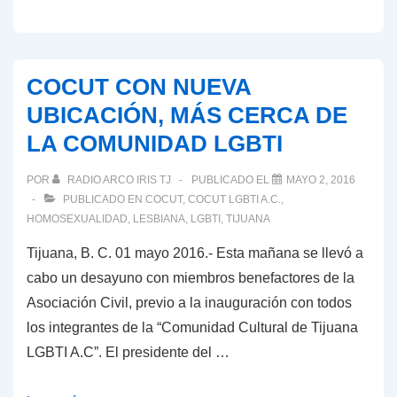
“Educando
en
la
COCUT CON NUEVA
Diversidad
UBICACIÓN, MÁS CERCA DE
Sexual
LA COMUNIDAD LGBTI
y
de
POR
RADIO ARCO IRIS TJ
PUBLICADO EL
MAYO 2, 2016
Género”
PUBLICADO EN
COCUT
,
COCUT LGBTI A.C.
,
en
HOMOSEXUALIDAD
,
LESBIANA
,
LGBTI
,
TIJUANA
CESUN
Tijuana, B. C. 01 mayo 2016.- Esta mañana se llevó a
Universidad
cabo un desayuno con miembros benefactores de la
Asociación Civil, previo a la inauguración con todos
los integrantes de la “Comunidad Cultural de Tijuana
LGBTI A.C”. El presidente del …