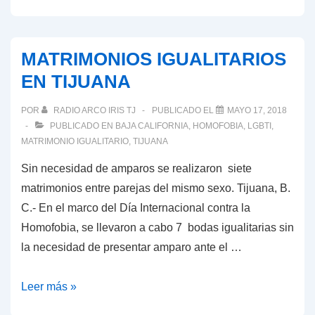
ESPINOSA,
NUEVO
DIRECTOR
MATRIMONIOS IGUALITARIOS
OPERATIVO
EN TIJUANA
DE
COCUT
POR
RADIO ARCO IRIS TJ
PUBLICADO EL
MAYO 17, 2018
LGBTI
PUBLICADO EN
BAJA CALIFORNIA
,
HOMOFOBIA
,
LGBTI
,
A.C.
MATRIMONIO IGUALITARIO
,
TIJUANA
Sin necesidad de amparos se realizaron siete
matrimonios entre parejas del mismo sexo. Tijuana, B.
C.- En el marco del Día Internacional contra la
Homofobia, se llevaron a cabo 7 bodas igualitarias sin
la necesidad de presentar amparo ante el …
MATRIMONIOS
Leer más »
IGUALITARIOS