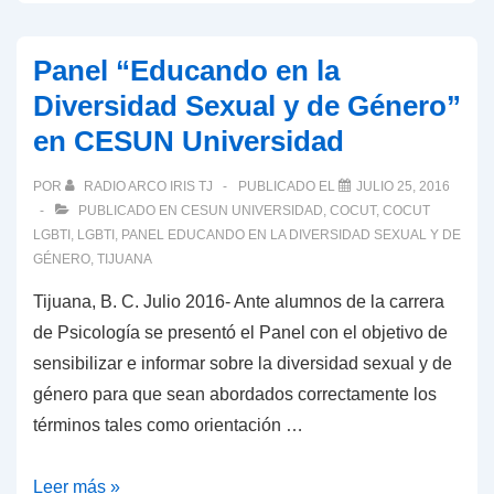
EN
TIJUANA
Panel “Educando en la
Diversidad Sexual y de Género”
en CESUN Universidad
POR
RADIO ARCO IRIS TJ
PUBLICADO EL
JULIO 25, 2016
PUBLICADO EN
CESUN UNIVERSIDAD
,
COCUT
,
COCUT
LGBTI
,
LGBTI
,
PANEL EDUCANDO EN LA DIVERSIDAD SEXUAL Y DE
GÉNERO
,
TIJUANA
Tijuana, B. C. Julio 2016- Ante alumnos de la carrera
de Psicología se presentó el Panel con el objetivo de
sensibilizar e informar sobre la diversidad sexual y de
género para que sean abordados correctamente los
términos tales como orientación …
Panel
Leer más »