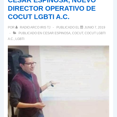
CESAR ESPINOSA, NUEVO
DIRECTOR OPERATIVO DE
COCUT LGBTI A.C.
POR
RADIO ARCO IRIS TJ
PUBLICADO EL
JUNIO 7, 2019
PUBLICADO EN
CESAR ESPINOSA
,
COCUT
,
COCUT LGBTI
A.C.
,
LGBTI