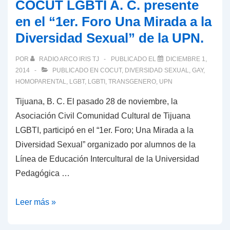
COCUT LGBTI A. C. presente
DE
en el “1er. Foro Una Mirada a la
LAS
Diversidad Sexual” de la UPN.
INSTITUCIONES,
COCUT
POR
RADIO ARCO IRIS TJ
PUBLICADO EL
DICIEMBRE 1,
REALIZARÁ
2014
PUBLICADO EN
COCUT
,
DIVERSIDAD SEXUAL
,
GAY
,
JORNADA
HOMOPARENTAL
,
LGBT
,
LGBTI
,
TRANSGENERO
,
UPN
CULTURAL
Tijuana, B. C. El pasado 28 de noviembre, la
CONTRA
Asociación Civil Comunidad Cultural de Tijuana
LA
LGBTI, participó en el “1er. Foro; Una Mirada a la
HOMOFOBIA.
Diversidad Sexual” organizado por alumnos de la
Línea de Educación Intercultural de la Universidad
Pedagógica …
COCUT
Leer más »
LGBTI