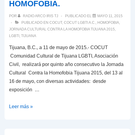
HOMOFOBIA.
HOMOFOBIA.
POR
RADIO ARCO IRIS TJ
PUBLICADO EL
MAYO 11, 2015
PUBLICADO EN
COCUT
,
COCUT LGBTI A.C.
,
HOMOFOBIA
,
JORNADA CULTURAL CONTRA LA HOMOFOBIA TIJUANA 2015
,
LGBTI
,
TIJUANA
Tijuana, B.C., a 11 de mayo de 2015.- COCUT
Comunidad Cultural de Tijuana LGBTI, Asociación
Civil, realizará por quinto año consecutivo la Jornada
Cultural Contra la Homofobia Tijuana 2015, del 13 al
16 de mayo, con diversas actividades: desde
exposición …
BUSCANDO
Leer más »
CAMBIAR
LA
HOMOFOBIA