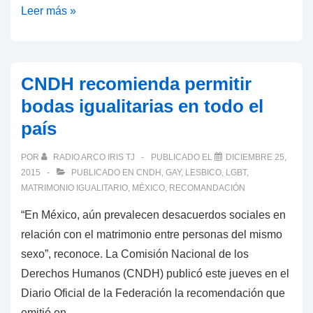
Baja
MATRIMONIOS
Leer más »
California.
IGUALITARIOS
EN
TIJUANA
CNDH recomienda permitir
bodas igualitarias en todo el
país
POR
RADIO ARCO IRIS TJ
PUBLICADO EL
DICIEMBRE 25,
2015
PUBLICADO EN
CNDH
,
GAY
,
LESBICO
,
LGBT
,
MATRIMONIO IGUALITARIO
,
MÉXICO
,
RECOMANDACIÓN
“En México, aún prevalecen desacuerdos sociales en
relación con el matrimonio entre personas del mismo
sexo”, reconoce. La Comisión Nacional de los
Derechos Humanos (CNDH) publicó este jueves en el
Diario Oficial de la Federación la recomendación que
emitió en …