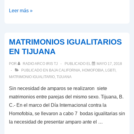
Solicitan
Leer más »
transparencia
y
respuesta
MATRIMONIOS IGUALITARIOS
al
EN TIJUANA
proceso
de
POR
RADIO ARCO IRIS TJ
PUBLICADO EL
MAYO 17, 2018
dictamen
PUBLICADO EN
BAJA CALIFORNIA
,
HOMOFOBIA
,
LGBTI
,
de
MATRIMONIO IGUALITARIO
,
TIJUANA
la
Sin necesidad de amparos se realizaron siete
iniciativa
matrimonios entre parejas del mismo sexo. Tijuana, B.
de
C.- En el marco del Día Internacional contra la
Matrimonio
Homofobia, se llevaron a cabo 7 bodas igualitarias sin
Igualitario
la necesidad de presentar amparo ante el …
en