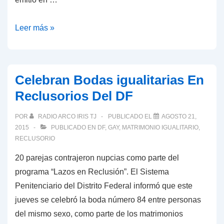
CNDH
Leer más »
recomienda
permitir
bodas
Celebran Bodas igualitarias En
igualitarias
Reclusorios Del DF
en
todo
POR
RADIO ARCO IRIS TJ
PUBLICADO EL
AGOSTO 21,
el
2015
PUBLICADO EN
DF
,
GAY
,
MATRIMONIO IGUALITARIO
,
país
RECLUSORIO
20 parejas contrajeron nupcias como parte del
programa “Lazos en Reclusión”. El Sistema
Penitenciario del Distrito Federal informó que este
jueves se celebró la boda número 84 entre personas
del mismo sexo, como parte de los matrimonios