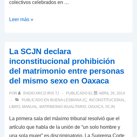
colectivos celebrados en …
Celebran
Leer más »
Bodas
igualitarias
En
La SCJN declara
Reclusorios
inconstitucional prohibición
Del
del matrimonio entre personas
DF
del mismo sexo en Oaxaca
POR
RADIO ARCO IRIS TJ
PUBLICADO EL
ABRIL 26, 2014
PUBLICADO EN
BUENA LESBIANA 2Ç
,
INCONSTITUCIONAL
,
LIBRO
,
MANUAL
,
MATRIMONIO IGUALITARIO
,
OAXACA
,
SCJN
La primera sala del máximo tribunal resolvió que el
artículo que habla de la unión de “un solo hombre y
una sola mujer” es discriminatorio. La Suprema Corte