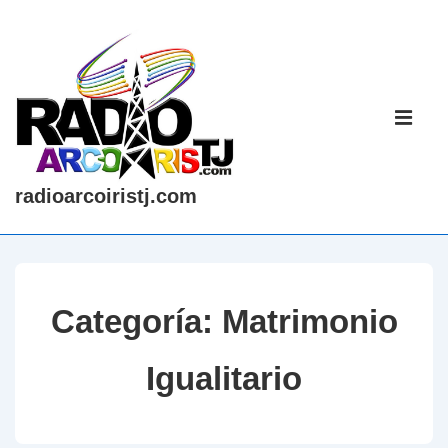
↓
Saltar
al
contenido
Navegaci
principal
principal
ME
radioarcoiristj.com
Categoría:
Matrimonio
Igualitario